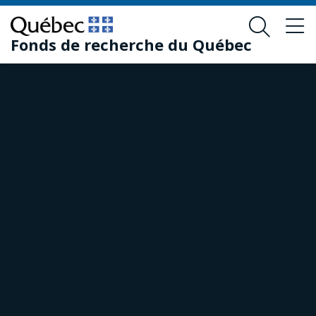
Passer
Passer
au
au
Fonds de recherche du Québec
contenu
pied
principal
de
page