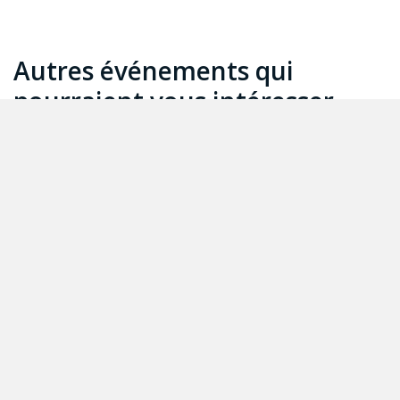
Autres événements qui
pourraient vous intéresser
Webinaire Q&R sur
le programme
Soutien aux centres
du secteur social