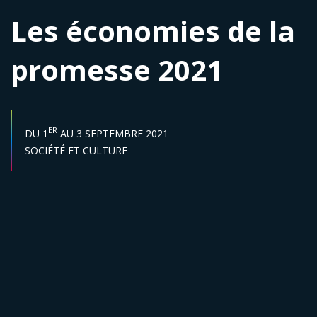
Les économies de la
promesse 2021
DATE DE DÉBUT :
DATE DE FIN :
ER
DU
1
AU
3 SEPTEMBRE 2021
Secteur :
SOCIÉTÉ ET CULTURE