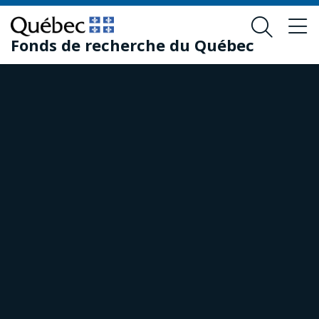
Passer
Passer
au
au
Fonds de recherche du Québec
contenu
pied
principal
de
page