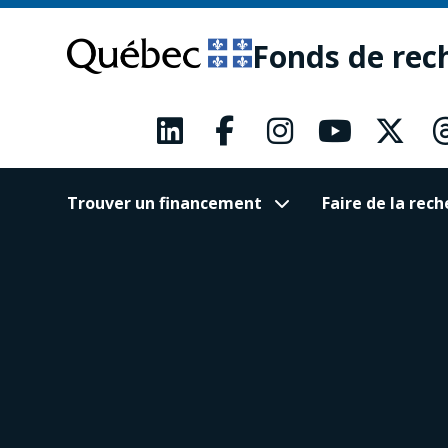
Passer
Passer
au
au
Fonds de rec
contenu
pied
principal
de
page
Trouver un financement
Faire de la re