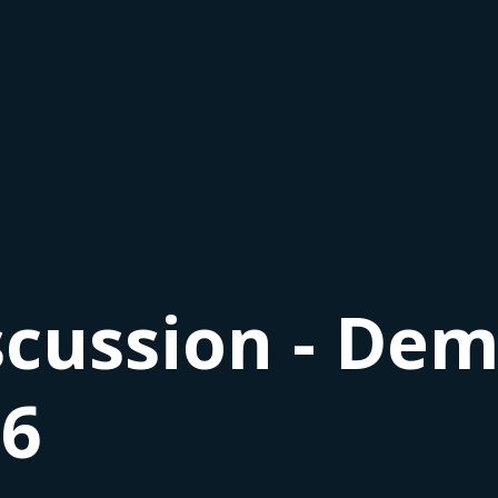
scussion - De
26