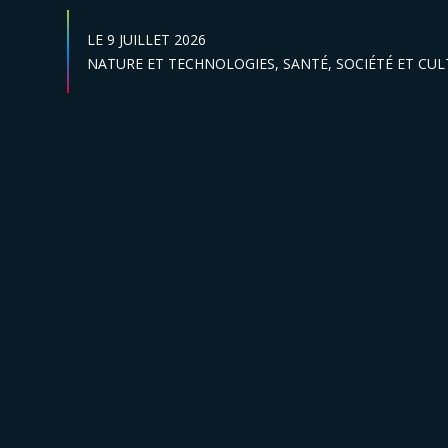
DATE DE DÉBUT :
LE
9 JUILLET 2026
Secteur :
NATURE ET TECHNOLOGIES,
SANTÉ,
SOCIÉTÉ ET CU