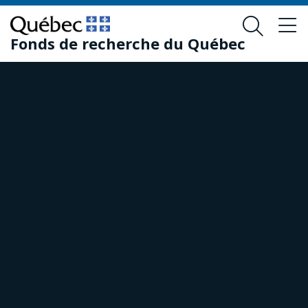
Passer
Passer
au
au
Fonds de recherche du Québec
contenu
pied
principal
de
page