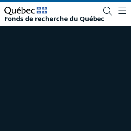
Passer
Passer
au
au
Fonds de recherche du Québec
contenu
pied
principal
de
page