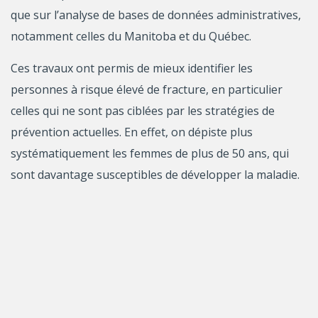
que sur l’analyse de bases de données administratives,
notamment celles du Manitoba et du Québec.
Ces travaux ont permis de mieux identifier les
personnes à risque élevé de fracture, en particulier
celles qui ne sont pas ciblées par les stratégies de
prévention actuelles. En effet, on dépiste plus
systématiquement les femmes de plus de 50 ans, qui
sont davantage susceptibles de développer la maladie.
Or, il apparaît qu’un nombre élevé d’hommes et de
personnes souffrant de maladies chroniques comme le
diabète ou l’insuffisance rénale sont aussi à risque,
mais passent sous le radar à l’heure actuelle.
La professeure s’intéresse également aux effets des
médicaments visant à réduire les risques de fracture et