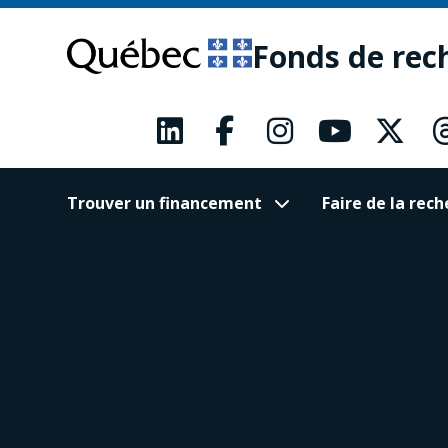
Passer
Passer
au
au
Fonds de rec
contenu
pied
principal
de
page
Trouver un financement
Faire de la re