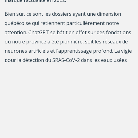
marqué l’actualité en 2022.
Bien sûr, ce sont les dossiers ayant une dimension
québécoise qui retiennent particulièrement notre
attention. ChatGPT se bâtit en effet sur des fondations
où notre province a été pionnière, soit les réseaux de
neurones artificiels et l’apprentissage profond. La vigie
pour la détection du SRAS-CoV-2 dans les eaux usées
est désormais un procédé incontournable dans le
monde à cette étape de la pandémie, et je suis fière de
l’important soutien fourni par les Fonds de recherche
du Québec (FRQ) aux chercheurs de CentrEau – les
meneurs dans l’établissement de la méthodologie. Nos
scientifiques prennent aussi part au projet du
télescope spatial James Webb (JWST) pour nous faire
découvrir des tas de choses sur l’Univers, l’évolution