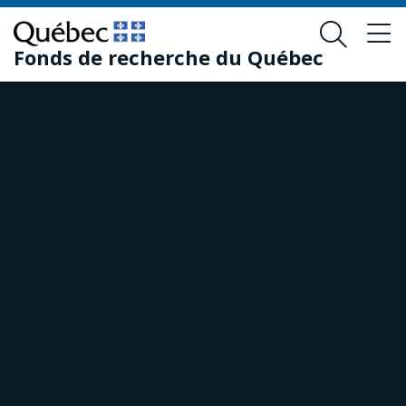
Passer
Passer
au
au
Fonds de recherche du Québec
contenu
pied
principal
de
page