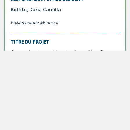
Boffito, Daria Camilla
Polytechnique Montréal
TITRE DU PROJET
Conception de matériaux basée sur l’intelligence
artificielle pour la décarbonation du transport
maritime
MONTANT DE L'AIDE FINANCIÈRE *
377 800 $
RESPONSABLE / ÉTABLISSEMENT
Calon, Frédéric