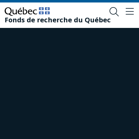
Passer
Passer
au
au
Fonds de recherche du Québec
contenu
pied
principal
de
page