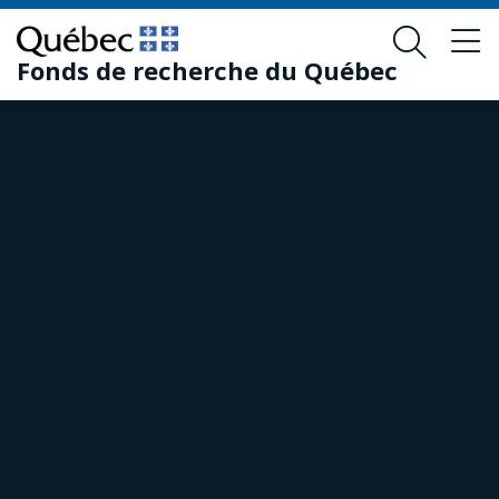
Passer
Passer
au
au
Fonds de recherche du Québec
contenu
pied
principal
de
page