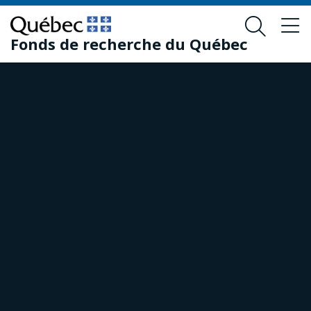
Passer
Passer
au
au
Fonds de recherche du Québec
contenu
pied
principal
de
page