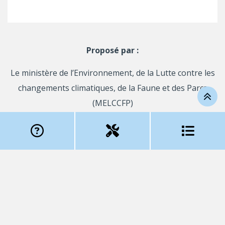
Proposé par :
Le ministère de l’Environnement, de la Lutte contre les
changements climatiques, de la Faune et des Parcs
(MELCCFP)
Et Le Fonds de recherche du Québec – Société et culture
(FRQSC)
Le Fonds de recherche du Québec – Santé (FRQS)
Le Fonds de recherche du Québec – Nature et
technologies (FRQNT)
Avec la collaboration d’Ouranos