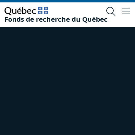
Passer
Passer
au
au
Fonds de recherche du Québec
contenu
pied
principal
de
page