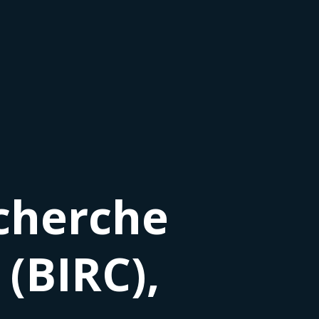
echerche
 (BIRC),