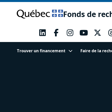
Passer
Passer
au
au
Fonds de rec
contenu
pied
principal
de
page
Trouver un financement
Faire de la re