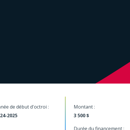
née de début d'octroi :
Montant :
24-2025
3 500 $
Durée du financement :