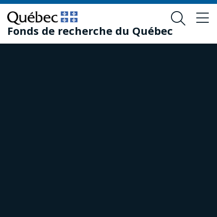
Passer
Passer
au
au
Fonds de recherche du Québec
contenu
pied
principal
de
page