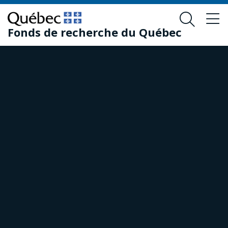
Passer
Passer
au
au
Fonds de recherche du Québec
contenu
pied
principal
de
page