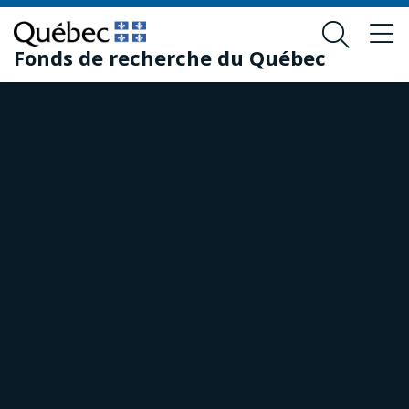
Passer
Passer
au
au
Fonds de recherche du Québec
contenu
pied
principal
de
page