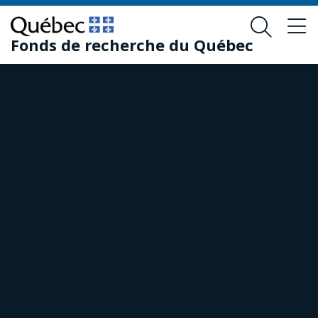
Passer
Passer
au
au
Fonds de recherche du Québec
contenu
pied
principal
de
page