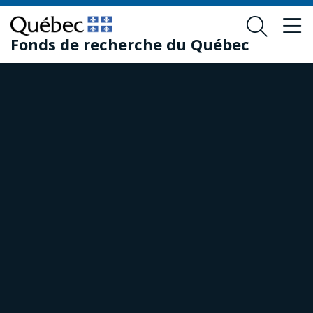
Passer
Passer
au
au
Fonds de recherche du Québec
contenu
pied
principal
de
page