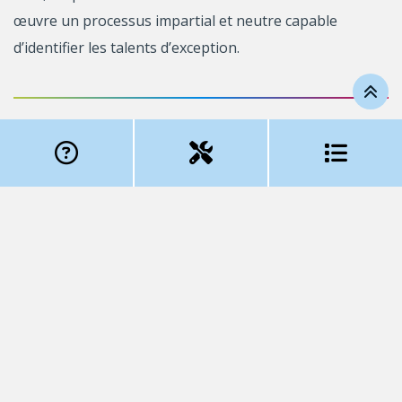
œuvre un processus impartial et neutre capable
d’identifier les talents d’exception.
2. ADMISSIBILITÉ
Pour être admissible, les personnes candidates doivent
répondre à l’un ou l’autre des profils suivants :
Personne occupant actuellement un poste de
professeur ou de professeure, qu’il soit régulier, à
contrat ou sous octroi (soutenu par exemple par
une bourse salariale, un financement externe …)
au sein d’un établissement d’enseignement
supérieur québécois et souhaitant obtenir un