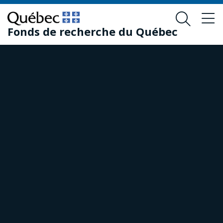
Passer
Passer
au
au
Fonds de recherche du Québec
contenu
pied
principal
de
page