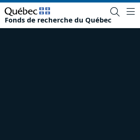
Passer
Passer
au
au
Fonds de recherche du Québec
contenu
pied
principal
de
page