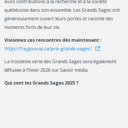
leurs contributions à la recherche et à la société
québécoise dans son ensemble. Les Grands Sages ont
généreusement ouvert leurs portes et raconté des
moments forts de leur vie.
Visionnez ces rencontres dès maintenant :
https://frq.gouv.qc.ca/prix-grands-sages/.
La troisième série des Grands Sages sera également
diffusée à l’hiver 2026 sur Savoir média.
Qui sont les Grands Sages 2025 ?
Grande intellectuelle et praticienne efficace,
Michèle
Stanton-Jean
s’est démarquée par le parcours
diversifié qu’elle a accompli pour le mieux-être collectif
dans différents domaines : l’émancipation de la femme,