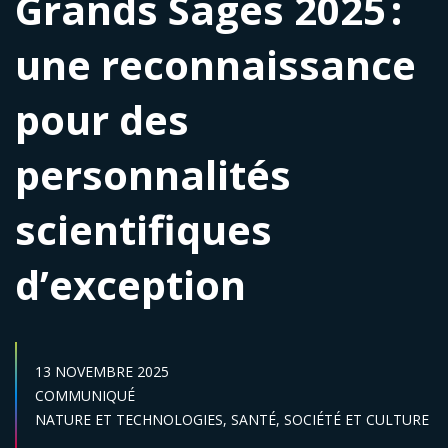
Grands Sages 2025 :
une reconnaissance
pour des
personnalités
scientifiques
d’exception
DATE DE PUBLICATION :
13 NOVEMBRE 2025
Catégories :
COMMUNIQUÉ
Secteur :
NATURE ET TECHNOLOGIES,
SANTÉ,
SOCIÉTÉ ET CULTURE