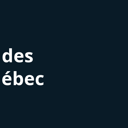
 des
uébec