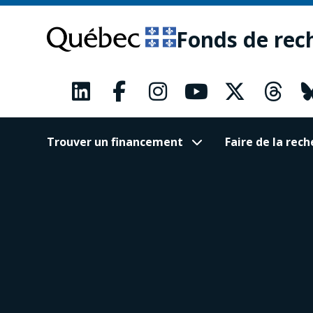
Passer
Passer
au
au
Fonds de rec
contenu
pied
principal
de
page
Trouver un financement
Faire de la re