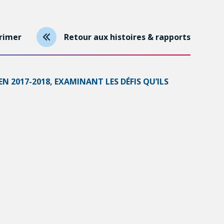
rimer
Retour aux histoires & rapports
 2017-2018, EXAMINANT LES DÉFIS QU’ILS
URS PUBLIC ET COMMUNAUTAIRE.
. Il est d’autant plus important de prendre des
 l’éducation et des conditions de vie.
permis de travail et 72,8 % détiennent un diplôme
tion entravent l’intégration sur le marché du
cisation qui pénalise particulièrement les femmes.
sécurité alimentaire.