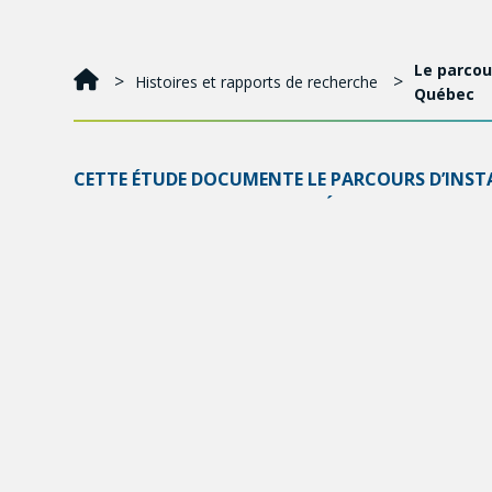
Le parcou
Histoires et rapports de recherche
Québec
CETTE ÉTUDE DOCUMENTE LE PARCOURS D’INSTAL
AFFRONTENT AINSI QUE L’ADÉQUATION ENTRE LE
Parmi ces personnes, 59,8 % verront, en 2017-2020, 
mesures pour favoriser leur intégration et celle de l
Cette population est désireuse de travailler: 90,0 
postsecondaire. Le manque de reconnaissance des ét
travail. Le manque d’accès aux garderies subventio
Parmi les répondants, 61,1 % ont manqué d’argent p
Nous proposons un changement de perspective qui s