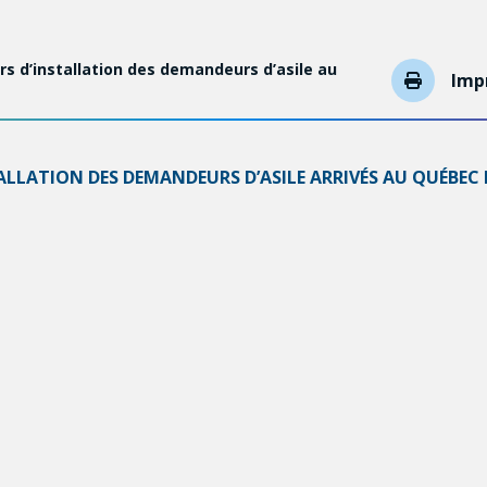
rs d’installation des demandeurs d’asile au
Imp
LATION DES DEMANDEURS D’ASILE ARRIVÉS AU QUÉBEC EN
URS BESOINS ET LES SERVICES OFFERTS PAR LES SECTE
leur demande accueillie, ouvrant la voie vers la citoyenneté
eurs enfants sur les plans de la francisation, de l’emploi, de
% des adultes ont entre 18 et 50 ans, 94,0 % ont demandé un 
udes, de l’expérience professionnelle et d’accès à la forma
nnées est une autre barrière majeure à l’emploi et à la fran
our subvenir à leurs besoins de base et 41,6 % ont vécu l’in
’articule autour de trois axes :