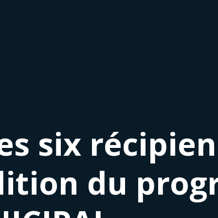
s six récipien
dition du pro