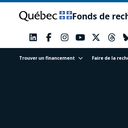
Passer
Passer
au
au
Fonds de rec
contenu
pied
principal
de
page
Trouver un financement
Faire de la re